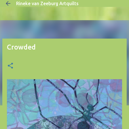
Rineke van Zeeburg Artquilts
Doorgaan naar hoofdcontent
Crowded
op
november 01, 2018